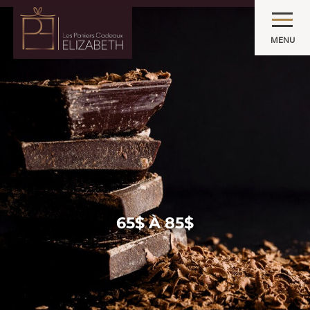
MENU
65$ À 85$