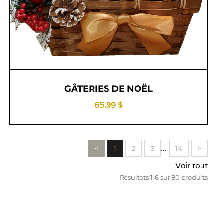
GÂTERIES DE NOËL
65.99 $
...
<
1
2
3
14
>
Voir tout
Résultats 1-6 sur 80 produits