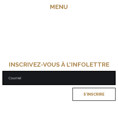
MENU
Accueil
À propos de nous
Boutique
Livraison
Les politiques
Nos clients satisfaits
Nous joindre
Plan du site
Politique de confidentialité
INSCRIVEZ-VOUS À L'INFOLETTRE