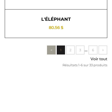
L'ÉLÉPHANT
80.56 $
...
<
1
2
3
6
>
Voir tout
Résultats 1-6 sur 33 produits