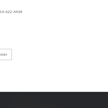
 514-622-4438
anier